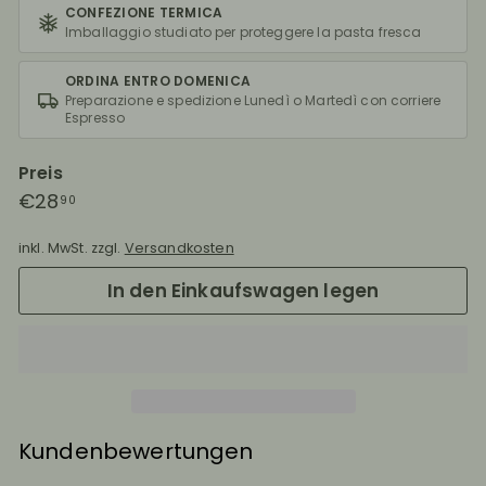
CONFEZIONE TERMICA
Imballaggio studiato per proteggere la pasta fresca
ORDINA ENTRO DOMENICA
Preparazione e spedizione Lunedì o Martedì con corriere
Espresso
Preis
Normaler
€28,90
€28
90
Preis
inkl. MwSt. zzgl.
Versandkosten
In den Einkaufswagen legen
Kundenbewertungen