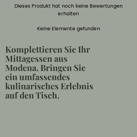
Dieses Produkt hat noch keine Bewertungen
erhalten
Keine Elemente gefunden
Komplettieren Sie Ihr
Mittagessen aus
Modena. Bringen Sie
ein umfassendes
kulinarisches Erlebnis
auf den Tisch.
In den Einkaufswagen 
Handwerklich hergestellte grüne
Tortellini
€28,90
€28
90