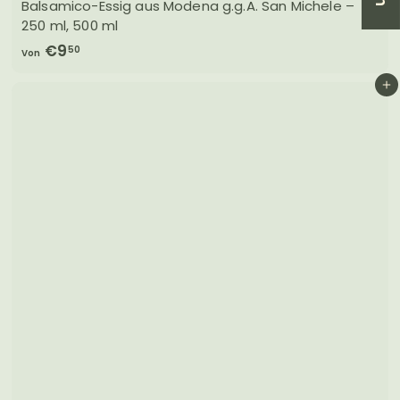
Balsamico-Essig aus Modena g.g.A. San Michele –
250 ml, 500 ml
V
€9
50
Von
o
In den Einkaufswagen legen
n
€
9
,
5
0