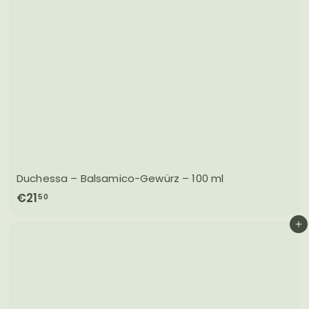
Duchessa – Balsamico-Gewürz – 100 ml
€
€21
50
2
In den Einkaufswagen legen
1
,
5
0