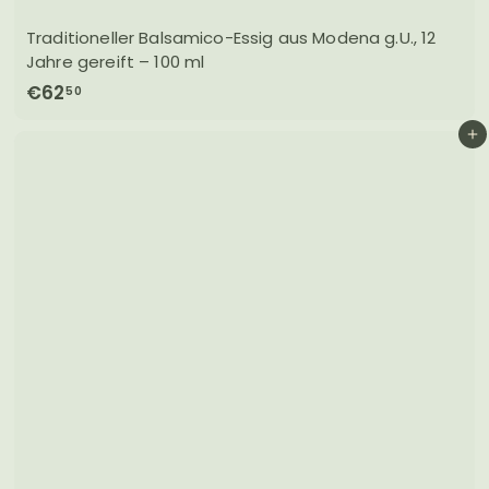
Traditioneller Balsamico-Essig aus Modena g.U., 12
Jahre gereift – 100 ml
€
€62
50
6
In den Einkaufswagen legen
2
,
5
0