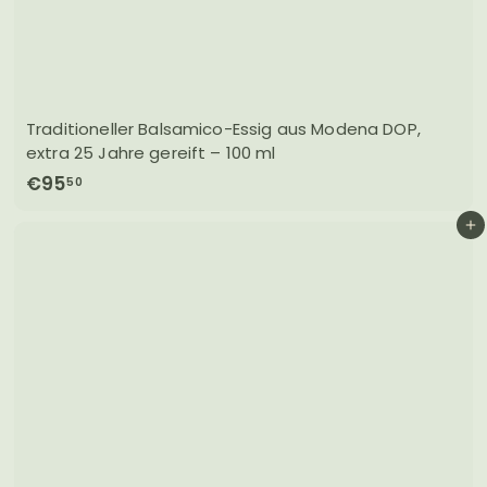
Traditioneller Balsamico-Essig aus Modena DOP,
extra 25 Jahre gereift – 100 ml
€
€95
50
9
In den Einkaufswagen legen
5
,
5
0