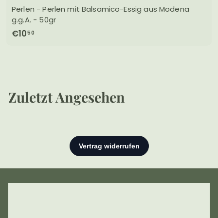
Perlen - Perlen mit Balsamico-Essig aus Modena
g.g.A. - 50gr
€
€10
50
1
0
,
5
Zuletzt Angesehen
0