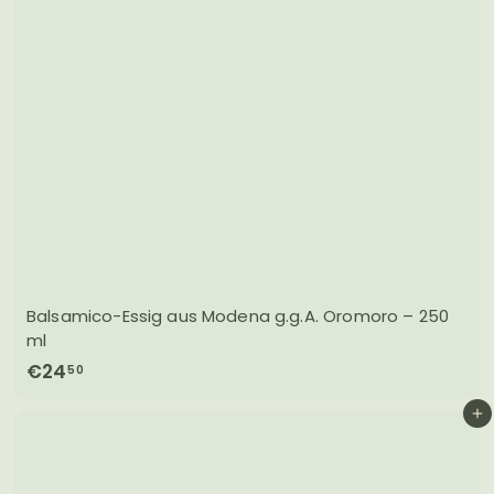
Balsamico-Essig aus Modena g.g.A. Oromoro – 250
ml
€
€24
50
2
In den Einkaufswagen legen
4
,
5