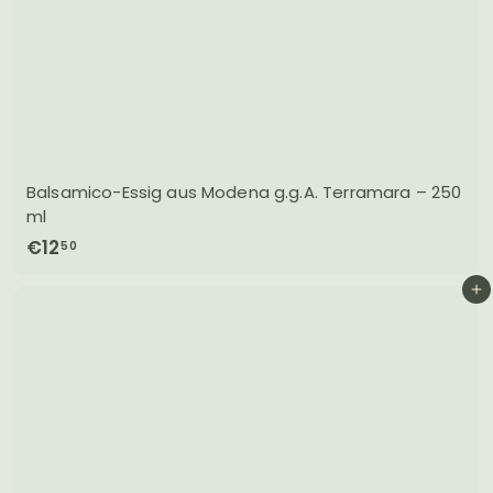
Balsamico-Essig aus Modena g.g.A. Terramara – 250
ml
€
€12
50
1
In den Einkaufswagen legen
2
,
5
0