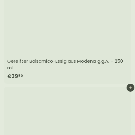
Gereifter Balsamico-Essig aus Modena g.g.A. – 250
ml
€
€39
50
3
In den Einkaufswagen legen
9
,
5
0