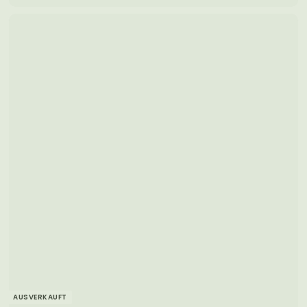
1
1
,
9
0
AUSVERKAUFT