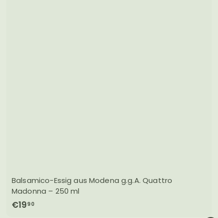
0
Balsamico-Essig aus Modena g.g.A. Quattro
Madonna – 250 ml
€
€19
90
1