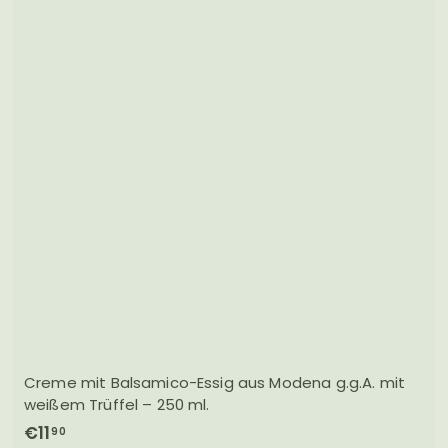
1
6
,
0
0
Creme mit Balsamico-Essig aus Modena g.g.A. mit
weißem Trüffel – 250 ml.
€
€11
90