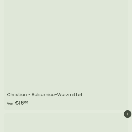
Christian - Balsamico-Würzmittel
V
€16
00
Von
o
In den Einkaufswagen legen
n
€