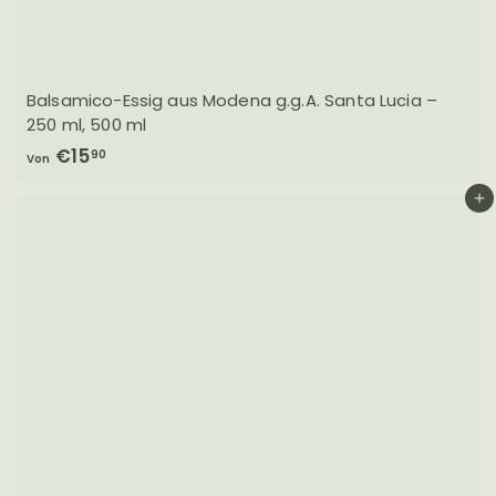
Balsamico-Essig aus Modena g.g.A. Santa Lucia –
250 ml, 500 ml
V
€15
90
Von
o
In den Einkaufswagen legen
n
€
1
5
,
9
0