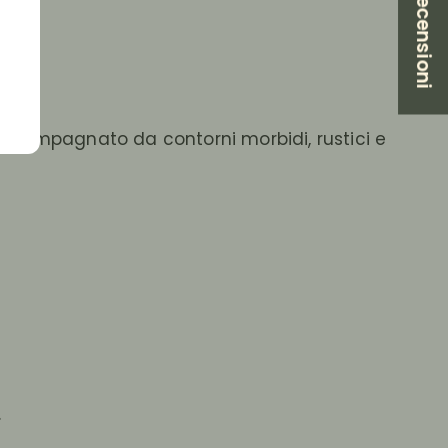
★ Recensioni
accompagnato da contorni morbidi, rustici e
.