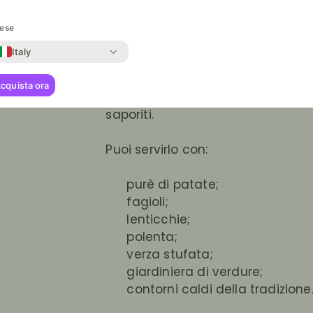
ese
Come servirlo
Italy
cquista ora
Il Cappellotto da Prete è ottimo 
saporiti.
Puoi servirlo con:
purè di patate;
fagioli;
lenticchie;
polenta;
verza stufata;
giardiniera di verdure;
contorni caldi della tradizione