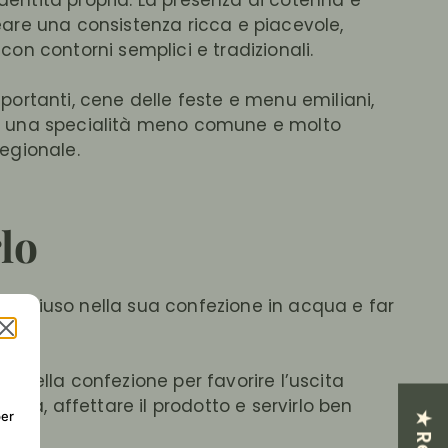
dentità propria. La presenza di cotenna e
eare una consistenza ricca e piacevole,
con contorni semplici e tradizionali.
portanti, cene delle feste e menu emiliani,
re una specialità meno comune e molto
regionale.
lo
te
chiuso nella sua confezione in acqua e far
o della confezione per favorire l’uscita
busta, affettare il prodotto e servirlo ben
per