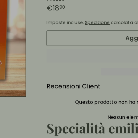
Prezzo
€18,90
€18
90
di
Imposte incluse.
Spedizione
calcolata al
listino
Aggi
Recensioni Clienti
Questo prodotto non ha r
Nessun elem
Specialità emil