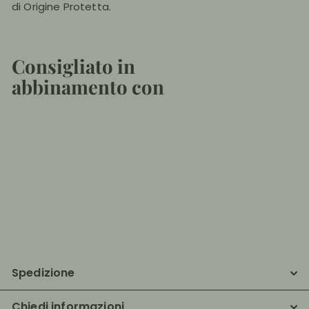
di Origine Protetta.
Consigliato in
abbinamento con
Aggiungi al
Aceto Balsamico Tradizionale di
Modena DOP extravecchio 25 anni -
100ml
€95,50
€95
50
Spedizione
Chiedi informazioni