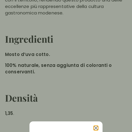
eccellenze più rappresentative della cultura
gastronomica modenese.
Ingredienti
Mosto d’uva cotto.
100% naturale, senza aggiunta di coloranti o
conservanti.
Densità
1,35
.