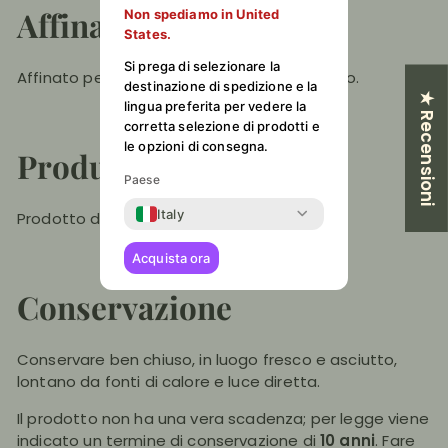
Affinamento
Non spediamo in United
States.
Si prega di selezionare la
Affinato per almeno
25 anni
in botti di legno.
destinazione di spedizione e la
★ Recensioni
lingua preferita per vedere la
corretta selezione di prodotti e
le opzioni di consegna.
Produttore
Paese
Italy
Prodotto da
Acetaia Montale Rangone
.
Acquista ora
Conservazione
Conservare ben chiuso, in luogo fresco e asciutto,
lontano da fonti di calore e luce diretta.
Il prodotto non ha una vera scadenza; per legge viene
indicato un termine di conservazione di
10 anni
. Fare