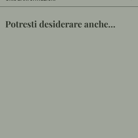
Potresti desiderare anche...
Aggiungi al carrello
Aceto Balsamico
Tradizionale di
Modena DOP
extravecchio 25
anni - 100ml
€
€95
50