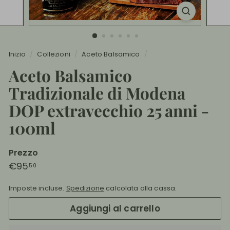
e
Inizio
/
Collezioni
/
Aceto Balsamico
/
Aceto Balsamico
Tradizionale di Modena
DOP extravecchio 25 anni -
100ml
Prezzo
Prezzo
€95,50
€95
50
di
Imposte incluse.
Spedizione
calcolata alla cassa.
listino
Aggiungi al carrello