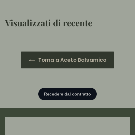
9
5
,
Visualizzati di recente
5
0
Torna a Aceto Balsamico